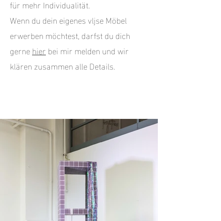
für mehr Individualität.
Wenn du dein eigenes vljse Möbel
erwerben möchtest, darfst du dich
gerne
hier
bei mir melden und wir
klären zusammen alle Details.